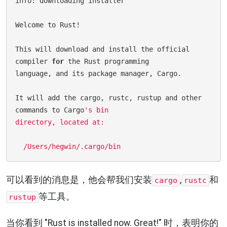
info: downloading installer

Welcome to Rust!

This will download and install the official 
compiler 
for
 the Rust programming 

language, and its package manager, Cargo.

It will add the cargo, rustc, rustup and other 
commands to Cargo
's bin 

directory, located at:

可以看到的消息是，他会帮我们安装
,
和
cargo
rustc
等工具。
rustup
当你看到 "Rust is installed now. Great!" 时，表明你的