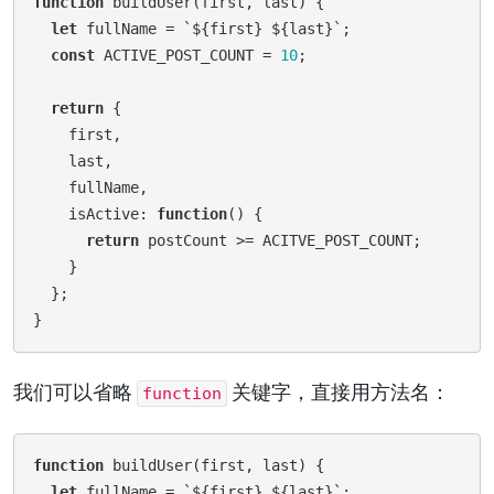
function
buildUser
(first, last)
 {
let
 fullName = `${first} ${last}`;

const
 ACTIVE_POST_COUNT = 
10
;

return
 { 

    first,

    last,

    fullName,

    isActive: 
function
() {

return
 postCount >= ACITVE_POST_COUNT;

    }

  };

我们可以省略
关键字，直接用方法名：
function
function
buildUser
(first, last)
 {
let
 fullName = `${first} ${last}`;
