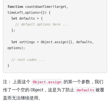
function
countdownTimer
(target, 
timeLeft,options={})
 {
let
 defaults = {

// default options here ...
  };

let
 settings = Object.assign({}, defaults, 
options);

// rest codes ...
注： 上面这个
的第一个参数，我们
Object.assign
传了一个空的 Object，这是为了防止
被覆
defaults
盖而无法继续使用。