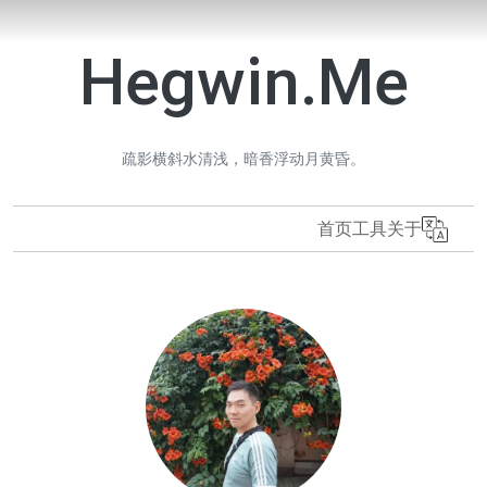
Hegwin.Me
疏影横斜水清浅，暗香浮动月黄昏。
首页
工具
关于