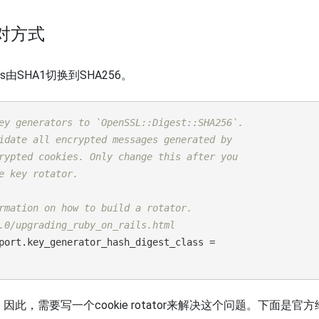
应对方式
ass由SHA1切换到SHA256。
ey generators to `OpenSSL::Digest::SHA256`.
idate all encrypted messages generated by
rypted cookies. Only change this after you
e key rotator.
rmation on how to build a rotator.
.0/upgrading_ruby_on_rails.html
.application.config.active_support.key_generator_hash_digest_class = 
因此，需要写一个cookie rotator来解决这个问题。下面是官方