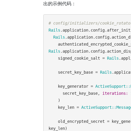
出的示例代码：
# config/initializers/cookie_rotato
Rails
.application.config.after_init
Rails
.application.config.action_d
Rails
.application.config.action_dis
    signed_cookie_salt = 
Rails
.appl
    secret_key_base = 
Rails
.applica
    key_generator = 
ActiveSupport::
      secret_key_base, 
iterations:
    )

    key_len = 
ActiveSupport::Messag
    old_encrypted_secret = key_generator.generate_key(authenticated_encrypted_cookie_salt, 
key_len)
