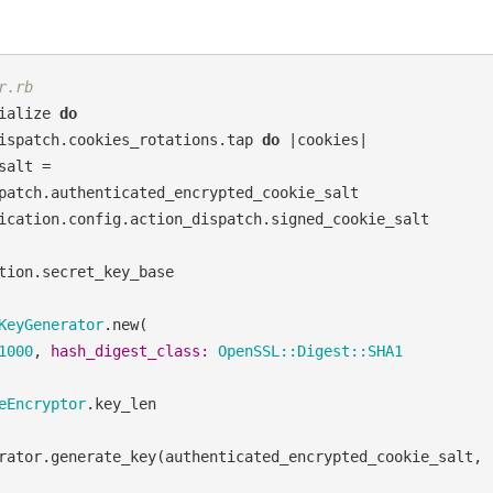
r.rb
ialize 
do
ispatch.cookies_rotations.tap 
do
 |cookies|

    authenticated_encrypted_cookie_salt = 
patch.authenticated_encrypted_cookie_salt

ication.config.action_dispatch.signed_cookie_salt

tion.secret_key_base

KeyGenerator
.new(

1000
, 
hash_digest_class:
OpenSSL::Digest::SHA1
eEncryptor
.key_len
