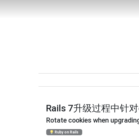
Rails 7升级过程中针
Rotate cookies when upgrading
Ruby on Rails