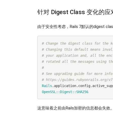
针对 Digest Class 变化的
由于安全性考虑，Rails 7默认的digest cl
# Change the digest class for the k
# Changing this default means inval
# your application and, all the enc
# rotated all the messages using th
#
# See upgrading guide for more info
# https://guides.rubyonrails.org/v7
Rails
OpenSSL::Digest::SHA256
这意味着之前由Rails加密的信息都会失效。