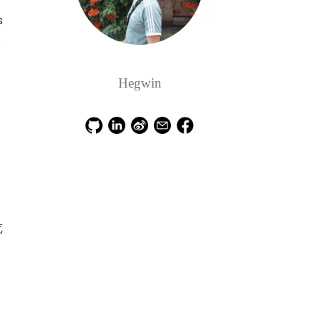
s
。
Hegwin
览