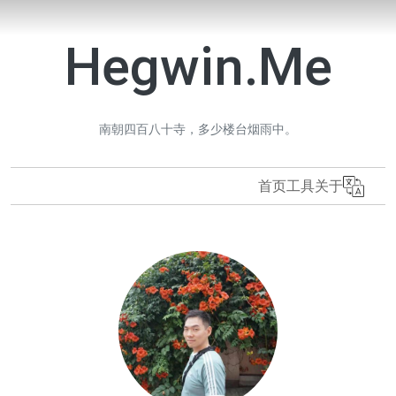
Hegwin.Me
南朝四百八十寺，多少楼台烟雨中。
首页
工具
关于