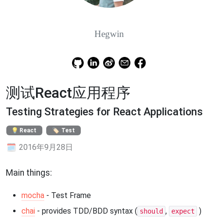
Hegwin
测试React应用程序
Testing Strategies for React Applications
React
Test
2016年9月28日
Main things:
mocha
- Test Frame
chai
- provides TDD/BDD syntax (
,
)
should
expect