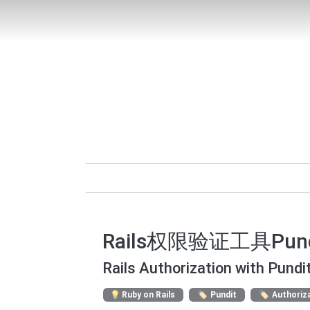
Rails权限验证工具Pund
Rails Authorization with Pundi
Ruby on Rails
Pundit
Authoriz