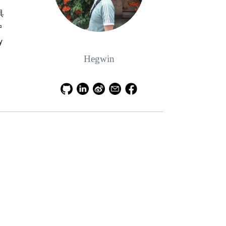
具
户
y
Hegwin