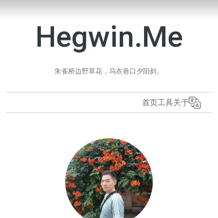
Hegwin.Me
朱雀桥边野草花，乌衣巷口夕阳斜。
首页
工具
关于