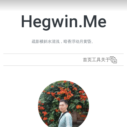
Hegwin.Me
疏影横斜水清浅，暗香浮动月黄昏。
首页
工具
关于