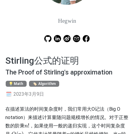
Hegwin
Stirling公式的证明
The Proof of Stirling's approximation
Math
Algorithm
2023年3月9日
在描述算法的时间复杂度时，我们常用大O记法（Big O
notation）来描述计算量随问题规模增长的情况。对于正整
n!
!
数的阶乘
，如果使用一般的递归实现，这个时间复杂度
n
O(n)
n
n
(
)